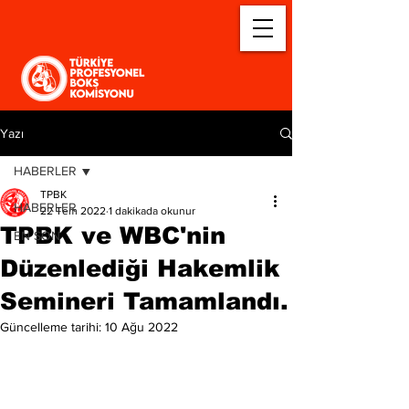
Yazı
HABERLER
TPBK
HABERLER
22 Tem 2022
1 dakikada okunur
TPBK ve WBC'nin
EN SON
Düzenlediği Hakemlik
Semineri Tamamlandı.
Güncelleme tarihi:
10 Ağu 2022